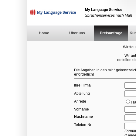
My Language Service
Sprachenservices nach Maß
Home
Über uns
Preisanfrage
Ku
Wir freu
Wir an
erstellen e
Die Angaben in den mit * gekennzeich
erforderlich!
Ihre Firma
Abteilung
Anrede
Fr
Vorname
Nachname
Telefon-Nr.
Format
(Lände